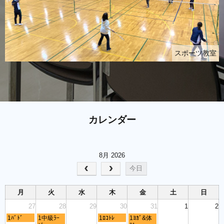
スポーツ教室
カレンダー
8月 2026
今日
月
火
水
木
金
土
日
27
28
29
30
31
1
2
1ﾊﾞﾄﾞ
1中級ﾗｰ
1ﾛｺﾄﾚ
1ﾖｶﾞ&体