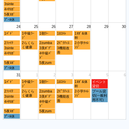
3sinte
4ﾊﾀﾖｶﾞ
5夜ﾖｶﾞ
ﾌﾟｰﾙ休
24
25
26
27
28
29
30
1ﾊﾞﾄﾞ
1中級ﾗｰ
1朝ﾗｰ
1ﾛｺﾄﾚ
1ﾖｶﾞ&体
ｼﾞ
幹
2ﾌｧｲﾃ
2らくら
2zumba
2ﾋﾟﾗﾃｨｽ
2小学ﾁｬﾚ
く健康
ﾝｼﾞ
3sinte
3美ﾎﾞﾃﾞ
3機能改
善
4ﾊﾀﾖｶﾞ
4中級ﾊﾞ
ﾄﾞ
5夜ﾖｶﾞ
5夜zum
ﾌﾟｰﾙ休
31
1
2
3
4
5
6
1ﾊﾞﾄﾞ
1中級ﾗｰ
1朝ﾗｰ
1ﾛｺﾄﾚ
1ﾖｶﾞ&体
イベント
ｼﾞ
幹
貸切
2ﾌｧｲﾃ
2らくら
2zumba
2ﾋﾟﾗﾃｨｽ
2小学ﾁｬﾚ
プール貸
く健康
ﾝｼﾞ
切(一般利
3sinte
3美ﾎﾞﾃﾞ
3機能改
用不可)
善
4ﾊﾀﾖｶﾞ
4中級ﾊﾞ
ﾄﾞ
5夜ﾖｶﾞ
5夜zum
ﾌﾟｰﾙ休