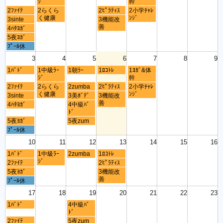
ｼﾞ
幹
2ﾌｧｲﾃ
2らくら
2ﾋﾟﾗﾃｨｽ
2小学ﾁｬﾚ
く健康
ﾝｼﾞ
3sinte
3機能改
善
4ﾊﾀﾖｶﾞ
5夜ﾖｶﾞ
ﾌﾟｰﾙ休
3
4
5
6
7
8
9
1ﾊﾞﾄﾞ
1中級ﾗｰ
1朝ﾗｰ
1ﾛｺﾄﾚ
1ﾖｶﾞ&体
ｼﾞ
幹
2ﾌｧｲﾃ
2らくら
2zumba
2ﾋﾟﾗﾃｨｽ
2小学ﾁｬﾚ
く健康
ﾝｼﾞ
3sinte
3美ﾎﾞﾃﾞ
3機能改
善
4ﾊﾀﾖｶﾞ
4中級ﾊﾞ
ﾄﾞ
5夜ﾖｶﾞ
5夜zum
ﾌﾟｰﾙ休
10
11
12
13
14
15
16
1ﾊﾞﾄﾞ
1中級ﾗｰ
2zumba
1ﾛｺﾄﾚ
ｼﾞ
2ﾌｧｲﾃ
2ﾋﾟﾗﾃｨｽ
5夜ﾖｶﾞ
3機能改
善
ﾌﾟｰﾙ休
17
18
19
20
21
22
23
1ﾊﾞﾄﾞ
4中級ﾊﾞ
ﾄﾞ
2ﾌｧｲﾃ
5夜zum